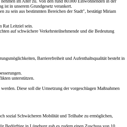
gen nehmen im Alter zu. Von den rund 80.000 Einwohnenden in der
ng ist in unserem Grundgesetz verankert.
en zu sein aus bestimmten Bereichen der Stadt", bestätigt Miriam
Rat Leitziel sein.
richten auf schwächere Verkehrsteilnehmende und die Bedeutung
ungsmöglichkeiten, Barrierefreiheit und Aufenthaltsqualität besteht in
besserungen.
ikten unterstützen.
 werden. Diese soll die Umsetzung der vorgeschlagen Maßnahmen
 auch sozial Schwächeren Mobilität und Teilhabe zu ermöglichen,
ür Bedürftige in Lüneburg gab es zudem einen Zuschuss von 10