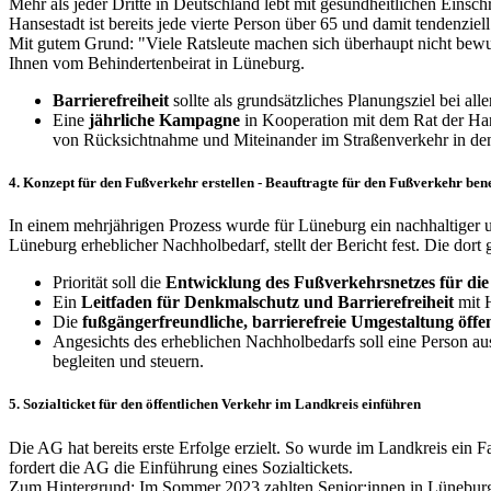
Mehr als jeder Dritte in Deutschland lebt mit gesundheitlichen Eins
Hansestadt ist bereits jede vierte Person über 65 und damit tendenzi
Mit gutem Grund: "Viele Ratsleute machen sich überhaupt nicht bewus
Ihnen vom Behindertenbeirat in Lüneburg.
Barrierefreiheit
sollte als grundsätzliches Planungsziel bei a
Eine
jährliche
Kampagne
in Kooperation mit dem Rat der Han
von Rücksichtnahme und Miteinander im Straßenverkehr in de
4. Konzept für den Fußverkehr erstellen - Beauftragte für den Fußverkehr be
In einem mehrjährigen Prozess wurde für Lüneburg ein nachhaltiger 
Lüneburg erheblicher Nachholbedarf, stellt der Bericht fest. Die do
Priorität soll die
Entwicklung des Fußverkehrsnetzes für di
Ein
Leitfaden für Denkmalschutz und Barrierefreiheit
mit 
Die
fußgängerfreundliche, barrierefreie Umgestaltung öff
Angesichts des erheblichen Nachholbedarfs soll eine Person au
begleiten und steuern.
5. Sozialticket für den öffentlichen Verkehr im Landkreis einführen
Die AG hat bereits erste Erfolge erzielt. So wurde im Landkreis ein F
fordert die AG die Einführung eines Sozialtickets.
Zum Hintergrund: Im Sommer 2023 zahlten Senior:innen in Lüneburg