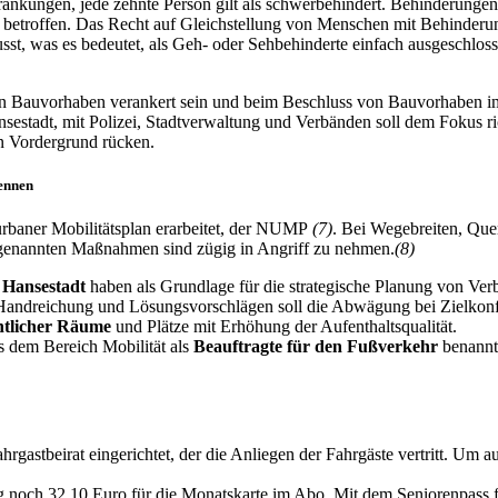
chränkungen, jede zehnte Person gilt als schwerbehindert. Behinderun
ell betroffen. Das Recht auf Gleichstellung von Menschen mit Behinderu
st, was es bedeutet, als Geh- oder Sehbehinderte einfach ausgeschloss
llen Bauvorhaben verankert sein und beim Beschluss von Bauvorhaben im 
sestadt, mit Polizei, Stadtverwaltung und Verbänden soll dem Fokus 
n Vordergrund rücken.
nennen
urbaner Mobilitätsplan erarbeitet, der NUMP
(7)
. Bei Wegebreiten, Quer
rt genannten Maßnahmen sind zügig in Angriff zu nehmen.
(8)
e Hansestadt
haben als Grundlage für die strategische Planung von Ver
Handreichung und Lösungsvorschlägen soll die Abwägung bei Zielkonfl
entlicher Räume
und Plätze mit Erhöhung der Aufenthaltsqualität.
s dem Bereich Mobilität als
Beauftragte für den Fußverkehr
benannt
ahrgastbeirat eingerichtet, der die Anliegen der Fahrgäste vertritt. Um
 noch 32,10 Euro für die Monatskarte im Abo. Mit dem Seniorenpass f