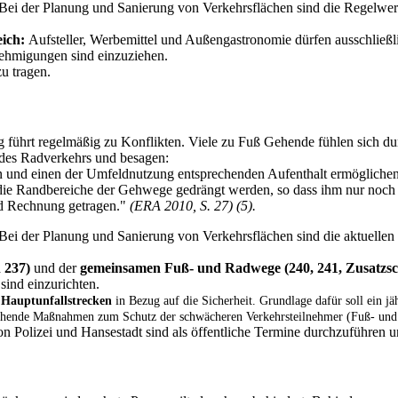
Bei der Planung und Sanierung von Verkehrsflächen sind die Regelwer
ich:
Aufsteller, Werbemittel und Außengastronomie dürfen ausschließ
ehmigungen sind einzuziehen.
u tragen.
g führt regelmäßig zu Konflikten. Viele zu Fuß Gehende fühlen sich 
 des Radverkehrs und besagen:
 und einen der Umfeldnutzung entsprechenden Aufenthalt ermögliche
die Randbereiche der Gehwege gedrängt werden, so dass ihm nur noch
d Rechnung getragen."
(ERA 2010, S. 27) (5).
Bei der Planung und Sanierung von Verkehrsflächen sind die aktuelle
 237)
und der
gemeinsamen Fuß- und Radwege (240, 241, Zusatzsc
sind einzurichten.
 Hauptunfallstrecken
in Bezug auf die Sicherheit. Grundlage dafür soll ein jäh
chende Maßnahmen zum Schutz der schwächeren Verkehrsteilnehmer (Fuß- und 
n Polizei und Hansestadt sind als öffentliche Termine durchzuführen u