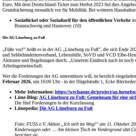
Euro. Mit dem Deutschland-Ticket zum Herbst 2023 fiel dies Angebot 
Grundsicherung monatlich vor für Mobilität. Bei weiteren Haushaltsmit
Sozialticket oder Sozialtarif für den öffentlichen Verkehr
im
Braunschweig und Hannover.
(10)
Die AG Lüneburg zu Fuß
„Füße vor!” heißt es in der AG „Lüneburg zu Fuß”, die sich Ende 202
und Sehbehindertenverband, Lebenshilfe, SoVD und VCD Elbe-Heide
Aktionen und Begehungen durch. „Unserem Eindruck nach ist noch vie
Arbeitsgemeinschaft.
Wer die Forderungen der AG unterstützen will, ist herzlich eingelad
Februar 2026
, um 16:00 Uhr - in der Hügelstraße 1, Ecke Bleckede
Mehr Information:
https://wechange.de/project/ag-luenebu
Lüne-Blog:
AG Lüneburg zu Fuß: Gemeinsam für eine siche
Die fünf Forderungen in der Kurzfassung
Lünepedia:
Die AG Lüneburg zu Fuß
Foto: FUSS e.V. Aktion „Ich steh im Weg!“ am 11. Oktober 20
Kinderwagen oder … Am kleinen Tisch im Vordergrund sitzt Cé
berichtet sie.