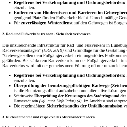
Regeltreue bei Verkehrsplanung und Ordnungsbehörden:
einzuhalten.
Entfernen von Hindernissen und Barrieren im Gehwegbere
genügend Platz für den Fußverkehr bleibt. Unrechtmäßige Gen
Für
zuverlässigen Winterdienst
auf den Gehwegen ist Sorge z
2. Rad- und Fußverkehr trennen - Sicherheit verbessern
Die unzureichende Infrastruktur für Rad- und Fußverkehr in Lünebur
Radverkehrsanlagen"
(ERA 2010)
sind Grundlage für die Gestaltung
"Gehwege sollen dem Fußgängerverkehr ein ungestörtes Fortkommen
gefährden. Bei stärkerem Radverkehr kann der Fußgängerverkehr in 
Radverkehrs wird mit der gemeinsamen Führung oft nur unzureichen
Regeltreue bei Verkehrsplanung und Ordnungsbehörden:
einzuhalten.
Überprüfung der benutzungspflichtigen Radwege (Zeichen
ist die Benutzungspflicht aufzuheben und alternative Lösungen 
Schrittweise
Überprüfung der Kreuzungen des Stadtrings und der
Hansestadt sein
(vgl. auch Unfallatlas) (4).
Im Anschluss sind entspre
Die regelmäßigen
Sicherheitsaudits der Unfallkommission
vo
3. Rücksichtnahme und respektvolles Miteinander fördern