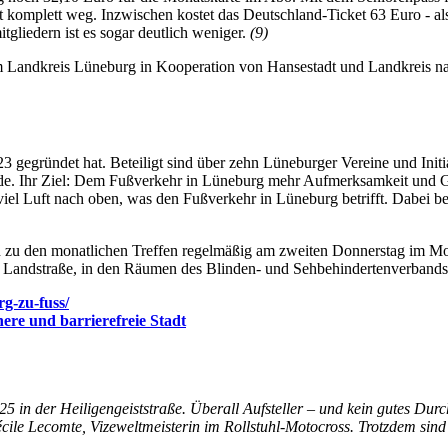
komplett weg. Inzwischen kostet das Deutschland-Ticket 63 Euro - als
gliedern ist es sogar deutlich weniger.
(9)
 Landkreis Lüneburg in Kooperation von Hansestadt und Landkreis n
3 gegründet hat. Beteiligt sind über zehn Lüneburger Vereine und Init
. Ihr Ziel: Dem Fußverkehr in Lüneburg mehr Aufmerksamkeit und Ge
l Luft nach oben, was den Fußverkehr in Lüneburg betrifft. Dabei beg
en zu den monatlichen Treffen regelmäßig am zweiten Donnerstag im Mo
r Landstraße, in den Räumen des Blinden- und Sehbehindertenverbands
rg-zu-fuss/
re und barrierefreie Stadt
25 in der Heiligengeiststraße. Überall Aufsteller – und kein gutes 
cile Lecomte, Vizeweltmeisterin im Rollstuhl-Motocross. Trotzdem si