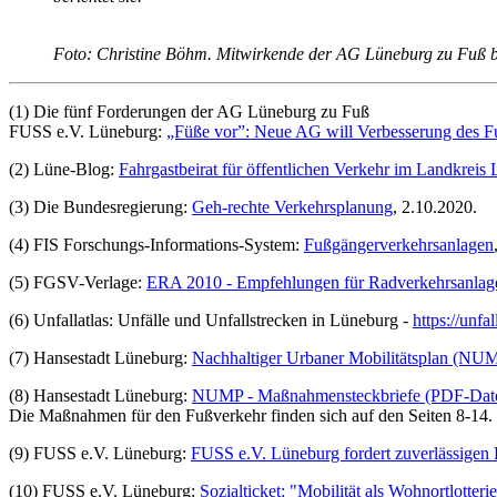
Foto: Christine Böhm. Mitwirkende der AG Lüneburg zu Fuß be
(1) Die fünf Forderungen der AG Lüneburg zu Fuß
FUSS e.V. Lüneburg:
„Füße vor”: Neue AG will Verbesserung des F
(2) Lüne-Blog:
Fahrgastbeirat für öffentlichen Verkehr im Landkreis 
(3) Die Bundesregierung:
Geh-rechte Verkehrsplanung
, 2.10.2020.
(4) FIS Forschungs-Informations-System:
Fußgängerverkehrsanlagen
(5) FGSV-Verlage:
ERA 2010 - Empfehlungen für Radverkehrsanlag
(6) Unfallatlas: Unfälle und Unfallstrecken in Lüneburg -
https://unfal
(7) Hansestadt Lüneburg:
Nachhaltiger Urbaner Mobilitätsplan (NU
(8) Hansestadt Lüneburg:
NUMP - Maßnahmensteckbriefe (PDF-Date
Die Maßnahmen für den Fußverkehr finden sich auf den Seiten 8-14.
(9) FUSS e.V. Lüneburg:
FUSS e.V. Lüneburg fordert zuverlässigen 
(10) FUSS e.V. Lüneburg:
Sozialticket: "Mobilität als Wohnortlotteri