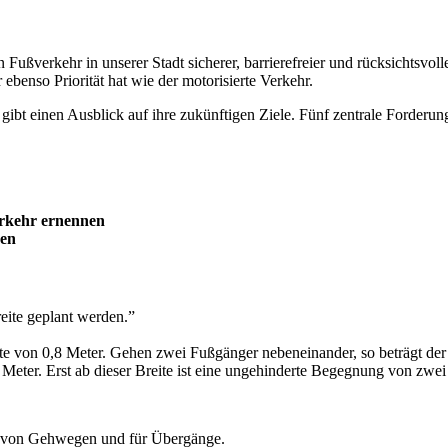
ußverkehr in unserer Stadt sicherer, barrierefreier und rücksichtsvoll
benso Priorität hat wie der motorisierte Verkehr.
 gibt einen Ausblick auf ihre zukünftigen Ziele. Fünf zentrale Forder
erkehr ernennen
ren
ite geplant werden.”
e von 0,8 Meter. Gehen zwei Fußgänger nebeneinander, so beträgt der 
 Meter. Erst ab dieser Breite ist eine ungehinderte Begegnung von zw
che von Gehwegen und für Übergänge.