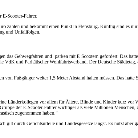
ür E-Scooter-Fahrer.
uro zahlen und bekommt einen Punkt in Flensburg. Künftig sind es nur 
ng und Unfallfolgen.
gegen das Gehwegfahren und -parken mit E-Scootern gefordert. Das hat
 wie VdK und Paritätischer Wohlfahrtsverband. Der Deutsche Städteta
en von Fußgänger weiter 1,5 Meter Abstand halten müssen. Das hatte 
ine Länderkollegen vor allem für Ältere, Blinde und Kinder kurz vor
de Gruppe der E-Scooter-Fahrer wichtiger als viele Millionen Menschen
drastisch zugenommen haben.“
ch gilt durch Gerichtsurteile und Landesgesetze längst. Es nützt aber 