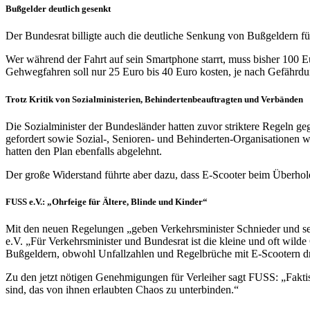
Bußgelder deutlich gesenkt
Der Bundesrat billigte auch die deutliche Senkung von Bußgeldern f
Wer während der Fahrt auf sein Smartphone starrt, muss bisher 100 E
Gehwegfahren soll nur 25 Euro bis 40 Euro kosten, je nach Gefährdu
Trotz Kritik von Sozialministerien, Behindertenbeauftragten und Verbänden
Die Sozialminister der Bundesländer hatten zuvor striktere Regeln 
gefordert sowie Sozial-, Senioren- und Behinderten-Organisationen
hatten den Plan ebenfalls abgelehnt.
Der große Widerstand führte aber dazu, dass E-Scooter beim Überhol
FUSS e.V.: „Ohrfeige für Ältere, Blinde und Kinder“
Mit den neuen Regelungen „geben Verkehrsminister Schnieder und se
e.V. „Für Verkehrsminister und Bundesrat ist die kleine und oft wil
Bußgeldern, obwohl Unfallzahlen und Regelbrüche mit E-Scootern 
Zu den jetzt nötigen Genehmigungen für Verleiher sagt FUSS: „Faktis
sind, das von ihnen erlaubten Chaos zu unterbinden.“