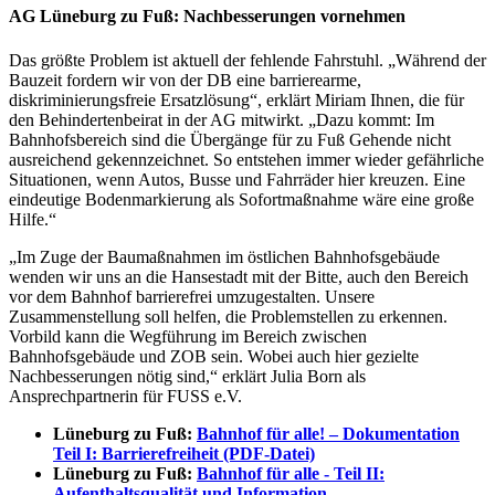
AG Lüneburg zu Fuß: Nachbesserungen vornehmen
Das größte Problem ist aktuell der fehlende Fahrstuhl. „Während der
Bauzeit fordern wir von der DB eine barrierearme,
diskriminierungsfreie Ersatzlösung“, erklärt Miriam Ihnen, die für
den Behindertenbeirat in der AG mitwirkt. „Dazu kommt: Im
Bahnhofsbereich sind die Übergänge für zu Fuß Gehende nicht
ausreichend gekennzeichnet. So entstehen immer wieder gefährliche
Situationen, wenn Autos, Busse und Fahrräder hier kreuzen. Eine
eindeutige Bodenmarkierung als Sofortmaßnahme wäre eine große
Hilfe.“
„Im Zuge der Baumaßnahmen im östlichen Bahnhofsgebäude
wenden wir uns an die Hansestadt mit der Bitte, auch den Bereich
vor dem Bahnhof barrierefrei umzugestalten. Unsere
Zusammenstellung soll helfen, die Problemstellen zu erkennen.
Vorbild kann die Wegführung im Bereich zwischen
Bahnhofsgebäude und ZOB sein. Wobei auch hier gezielte
Nachbesserungen nötig sind,“ erklärt Julia Born als
Ansprechpartnerin für FUSS e.V.
Lüneburg zu Fuß:
Bahnhof für alle! – Dokumentation
Teil I: Barrierefreiheit (PDF-Datei)
Lüneburg zu Fuß:
Bahnhof für alle - Teil II:
Aufenthaltsqualität und Information